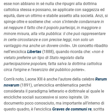
esse non abbiano in sé nulla che ripugni alla dottrina
cattolica stessa e possano, se applicate con saggezza ed
equità, dare un ottimo e stabile assetto alla società. Anzi, si
spinge oltre e sostiene che: «
non s’intende condannare in
sé neppure il fatto che il popolo partecipi, in maggiore o
minore misura, alla vita pubblica: il che può rappresentare
in certe circostanze e con precise leggi, non solo un
vantaggio ma anche un dovere civile
». Un concetto ribadito
nell’enciclica
Libertas
(1888), quando ricorda che: «
non è
vietato preferire un tipo di Stato regolato dalla
partecipazione popolare, fatta salva la dottrina cattolica
circa l’origine e l’esercizio del pubblico potere
».
Com’è noto, Leone XIII è anche l’autore della celebre
Rerum
novarum
(1891), un’enciclica emblematica perché
considerata il paradigma letterario e dottrinale al quale le
encicliche sociali successive si sono ispirate. Un
documento poco conosciuto, ma importante all’interno di
questo quadro, è l’enciclica
Graves de communi re
, scritta