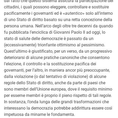
dal fatto che questo sistema assicura la partecipazione dei
cittadini, i quali possono eleggere, controllare e sostituire
pacificamente i governanti ed è «
autentico
» solo all’interno
di uno Stato di diritto basato su una retta concezione della
persona umana. Nell’arco degli oltre tre decenni da quando
fu pubblicata l’enciclica di Giovanni Paolo II ad oggi, lo
stato di salute delle democrazie è passato da un
(eccessivamente) trionfante ottimismo al pessimismo.
Quest’ultimo è giustificato, per un verso, da un progressivo
deteriorarsi di alcune pratiche canoniche che consentono
l’elezione, il controllo e la sostituzione pacifica dei
governanti, per l’altro, in maniera ancor più preoccupante,
dalla violazione (o dal tentativo di violazione) di alcune
regole dello Stato di diritto, anche da parte di paesi che
sono membri dell’Unione europea, dove il requisito minimo
per esserne membri è proprio il pieno rispetto di tali regole.
In sostanza, l’onda lunga delle grandi trasformazioni che
interessano la democrazia potrebbe addirittura essere così
impetuosa da minarne le fondamenta.