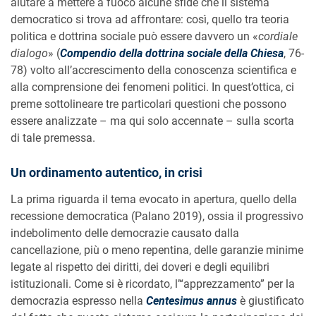
aiutare a mettere a fuoco alcune sfide che il sistema
democratico si trova ad affrontare: così, quello tra teoria
politica e dottrina sociale può essere davvero un «
cordiale
dialogo
» (
Compendio della dottrina sociale della Chiesa
, 76-
78) volto all’accrescimento della conoscenza scientifica e
alla comprensione dei fenomeni politici. In quest’ottica, ci
preme sottolineare tre particolari questioni che possono
essere analizzate – ma qui solo accennate – sulla scorta
di tale premessa.
Un ordinamento autentico, in crisi
La prima riguarda il tema evocato in apertura, quello della
recessione democratica (Palano 2019), ossia il progressivo
indebolimento delle democrazie causato dalla
cancellazione, più o meno repentina, delle garanzie minime
legate al rispetto dei diritti, dei doveri e degli equilibri
istituzionali. Come si è ricordato, l’“apprezzamento” per la
democrazia espresso nella
Centesimus annus
è giustificato