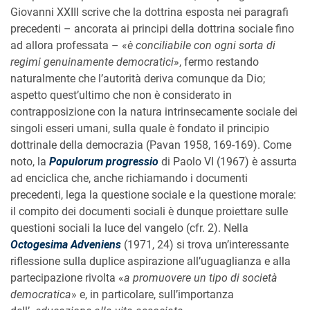
Giovanni XXIII scrive che la dottrina esposta nei paragrafi
precedenti – ancorata ai principi della dottrina sociale fino
ad allora professata – «
è conciliabile con ogni sorta di
regimi genuinamente democratici
», fermo restando
naturalmente che l’autorità deriva comunque da Dio;
aspetto quest’ultimo che non è considerato in
contrapposizione con la natura intrinsecamente sociale dei
singoli esseri umani, sulla quale è fondato il principio
dottrinale della democrazia (Pavan 1958, 169-169). Come
noto, la
Populorum progressio
di Paolo VI (1967) è assurta
ad enciclica che, anche richiamando i documenti
precedenti, lega la questione sociale e la questione morale:
il compito dei documenti sociali è dunque proiettare sulle
questioni sociali la luce del vangelo (cfr. 2). Nella
Octogesima Adveniens
(1971, 24) si trova un’interessante
riflessione sulla duplice aspirazione all’uguaglianza e alla
partecipazione rivolta «
a promuovere un tipo di società
democratica
» e, in particolare, sull’importanza