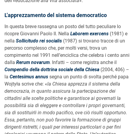
dell’«
educazione alla vita associata
».
L’apprezzamento del sistema democratico
In questa breve rassegna un posto del tutto peculiare lo
ricopre Giovanni Paolo II. Nella
Laborem exercens
(1981) e
nella
Sollicitudo rei socialis
(1987) si trovano tracce di un
percorso complesso che, per molti versi, trova un
compimento nel 1991 nell’enciclica che celebra i cento anni
dalla
Rerum novarum
. Infatti – come registra anche il
Compendio della dottrina sociale della Chiesa
(2004, 406) –
la
Centesimus annus
segna un punto di svolta perché papa
Wojtyła scrive che: «
la Chiesa apprezza il sistema della
democrazia, in quanto assicura la partecipazione dei
cittadini alle scelte politiche e garantisce ai governati la
possibilità sia di eleggere e controllare i propri governanti,
sia di sostituirli in modo pacifico, ove ciò risulti opportuno.
Essa, pertanto, non può favorire la formazione di gruppi
dirigenti ristretti, i quali per interessi particolari o per fini