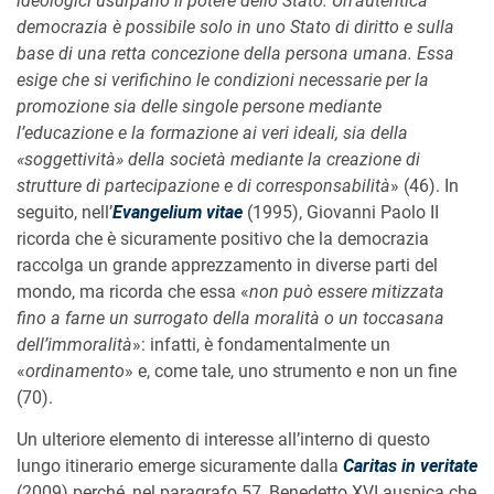
ideologici usurpano il potere dello Stato. Un’autentica
democrazia è possibile solo in uno Stato di diritto e sulla
base di una retta concezione della persona umana. Essa
esige che si verifichino le condizioni necessarie per la
promozione sia delle singole persone mediante
l’educazione e la formazione ai veri ideali, sia della
«soggettività» della società mediante la creazione di
strutture di partecipazione e di corresponsabilità
» (46). In
seguito, nell’
Evangelium vitae
(1995), Giovanni Paolo II
ricorda che è sicuramente positivo che la democrazia
raccolga un grande apprezzamento in diverse parti del
mondo, ma ricorda che essa «
non può essere mitizzata
fino a farne un surrogato della moralità o un toccasana
dell’immoralità
»: infatti, è fondamentalmente un
«
ordinamento
» e, come tale, uno strumento e non un fine
(70).
Un ulteriore elemento di interesse all’interno di questo
lungo itinerario emerge sicuramente dalla
Caritas in veritate
(2009) perché, nel paragrafo 57, Benedetto XVI auspica che