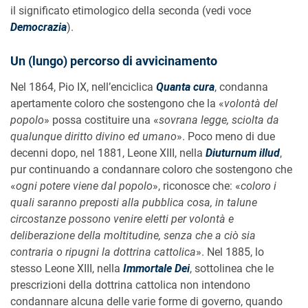
il significato etimologico della seconda (vedi voce
Democrazia
).
Un (lungo) percorso di avvicinamento
Nel 1864, Pio IX, nell’enciclica
Quanta cura
, condanna
apertamente coloro che sostengono che la «
volontà del
popolo
» possa costituire una «
sovrana legge, sciolta da
qualunque diritto divino ed umano
». Poco meno di due
decenni dopo, nel 1881, Leone XIII, nella
Diuturnum illud
,
pur continuando a condannare coloro che sostengono che
«
ogni potere viene dal popolo
», riconosce che: «
coloro i
quali saranno preposti alla pubblica cosa, in talune
circostanze possono venire eletti per volontà e
deliberazione della moltitudine, senza che a ciò sia
contraria o ripugni la dottrina cattolica
». Nel 1885, lo
stesso Leone XIII, nella
Immortale Dei
, sottolinea che le
prescrizioni della dottrina cattolica non intendono
condannare alcuna delle varie forme di governo, quando