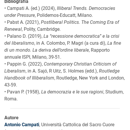
Bibliografia
• Campati A. (ed.) (2024),
Illiberal Trends. Democracies
under Pressure
, Polidemos-Educatt, Milano.
• Pabst A. (2021),
Postliberal Politics. The Coming Era of
Renewal
, Polity, Cambridge.
• Palano D. (2019),
La “recessione democratica” e la crisi
del liberalismo
, in A. Colombo, P. Magri (a cura di),
La fine
di un mondo. La deriva dell’ordine liberale
, Rapporto
annuale ISPI, Milano, 39-51.
• Pappin G. (2022),
Contemporary Christian Criticism of
Liberalism
, in A. Sajó, R Uitz, S. Holmes (edd.),
Routledge
Handbook of Illiberalism
, Routledge, New York and London,
43-59.
• Pavan P. (1958),
La democrazia e le sue ragioni
, Studium,
Roma.
Autore
Antonio Campati
, Università Cattolica del Sacro Cuore