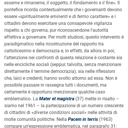
esserne e rimanerne, il soggetto, il fondamento e il fine».
Il
pontefice ricorda contestualmente che i governanti devono
essere
«spiritualmente eminenti e di fermo carattere
» e i
cittadini devono esercitare una consapevole vigilanza
rispetto a chi governa, pur riconoscendone l’autorità
effettiva a governare. Per molti studiosi, questo intervento è
paradigmatico nella ricostruzione del rapporto tra
cattolicesimo e democrazia e, in effetti, da allora in poi,
l’attenzione nei confronti di questa relazione è costante sia
nelle encicliche sociali (seppur, talvolta, senza menzionare
direttamente il termine democrazia), sia nelle riflessioni
che, laici e credenti, hanno svolto attorno ad essa. Non è
possibile passare in rassegna tutti i documenti, ma
certamente è opportuno menzionare qualche caso
emblematico. La
Mater et magistra
(37) mette in risalto –
siamo nel 1961 – la partecipazione di un numero crescente
di cittadini di «
diverse condizioni sociali
» nelle attività di
molte comunità politiche. Nella
Pacem in terris
(1963)
compare un’espressione emblematica, nel paragrafo 31: