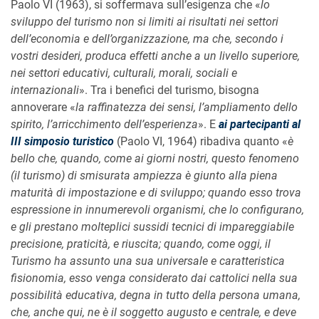
Paolo VI (1963), si soffermava sull’esigenza che «
lo
sviluppo del turismo non si limiti ai risultati nei settori
dell’economia e dell’organizzazione, ma che, secondo i
vostri desideri, produca effetti anche a un livello superiore,
nei settori educativi, culturali, morali, sociali e
internazionali
». Tra i benefici del turismo, bisogna
annoverare «
la raffinatezza dei sensi, l’ampliamento dello
spirito, l’arricchimento dell’esperienza
». E
ai partecipanti al
III simposio turistico
(Paolo VI, 1964) ribadiva quanto «
è
bello che, quando, come ai giorni nostri, questo fenomeno
(il turismo) di smisurata ampiezza è giunto alla piena
maturità di impostazione e di sviluppo; quando esso trova
espressione in innumerevoli organismi, che lo configurano,
e gli prestano molteplici sussidi tecnici di impareggiabile
precisione, praticità, e riuscita; quando, come oggi, il
Turismo ha assunto una sua universale e caratteristica
fisionomia, esso venga considerato dai cattolici nella sua
possibilità educativa, degna in tutto della persona umana,
che, anche qui, ne è il soggetto augusto e centrale, e deve