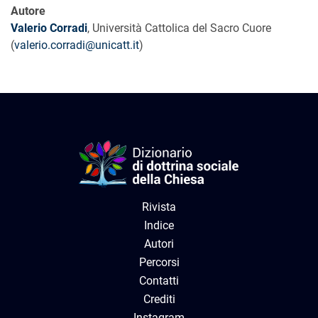
Autore
Valerio Corradi
, Università Cattolica del Sacro Cuore
(
valerio.corradi@unicatt.it
)
Rivista
Indice
Autori
Percorsi
Contatti
Crediti
Instagram