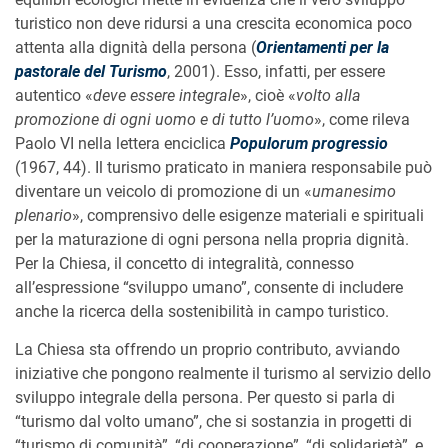
turistico non deve ridursi a una crescita economica poco
attenta alla dignità della persona (
Orientamenti per la
pastorale del Turismo
, 2001). Esso, infatti, per essere
autentico «
deve essere integrale
», cioè «
volto alla
promozione di ogni uomo e di tutto l’uomo
», come rileva
Paolo VI nella lettera enciclica
Populorum progressio
(1967, 44). Il turismo praticato in maniera responsabile può
diventare un veicolo di promozione di un «
umanesimo
plenario
», comprensivo delle esigenze materiali e spirituali
per la maturazione di ogni persona nella propria dignità.
Per la Chiesa, il concetto di integralità, connesso
all’espressione “sviluppo umano”, consente di includere
anche la ricerca della sostenibilità in campo turistico.
La Chiesa sta offrendo un proprio contributo, avviando
iniziative che pongono realmente il turismo al servizio dello
sviluppo integrale della persona. Per questo si parla di
“turismo dal volto umano”, che si sostanzia in progetti di
“turismo di comunità”, “di cooperazione”, “di solidarietà”, e