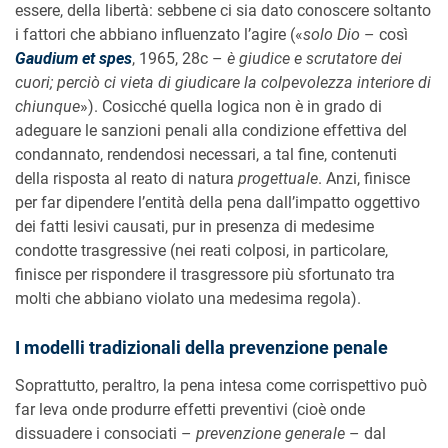
essere, della libertà: sebbene ci sia dato conoscere soltanto
i fattori che abbiano influenzato l’agire («
solo Dio
– così
Gaudium et spes
, 1965, 28c –
è giudice e scrutatore dei
cuori; perciò ci vieta di giudicare la colpevolezza interiore di
chiunque
»). Cosicché quella logica non è in grado di
adeguare le sanzioni penali alla condizione effettiva del
condannato, rendendosi necessari, a tal fine, contenuti
della risposta al reato di natura
progettuale
. Anzi, finisce
per far dipendere l’entità della pena dall’impatto oggettivo
dei fatti lesivi causati, pur in presenza di medesime
condotte trasgressive (nei reati colposi, in particolare,
finisce per rispondere il trasgressore più sfortunato tra
molti che abbiano violato una medesima regola).
I modelli tradizionali della prevenzione penale
Soprattutto, peraltro, la pena intesa come corrispettivo può
far leva onde produrre effetti preventivi (cioè onde
dissuadere i consociati –
prevenzione generale
– dal