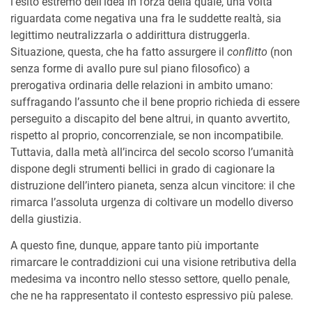
l’esito estremo dell’idea in forza della quale, una volta
riguardata come negativa una fra le suddette realtà, sia
legittimo neutralizzarla o addirittura distruggerla.
Situazione, questa, che ha fatto assurgere il
conflitto
(non
senza forme di avallo pure sul piano filosofico) a
prerogativa ordinaria delle relazioni in ambito umano:
suffragando l’assunto che il bene proprio richieda di essere
perseguito a discapito del bene altrui, in quanto avvertito,
rispetto al proprio, concorrenziale, se non incompatibile.
Tuttavia, dalla metà all’incirca del secolo scorso l’umanità
dispone degli strumenti bellici in grado di cagionare la
distruzione dell’intero pianeta, senza alcun vincitore: il che
rimarca l’assoluta urgenza di coltivare un modello diverso
della giustizia.
A questo fine, dunque, appare tanto più importante
rimarcare le contraddizioni cui una visione retributiva della
medesima va incontro nello stesso settore, quello penale,
che ne ha rappresentato il contesto espressivo più palese.