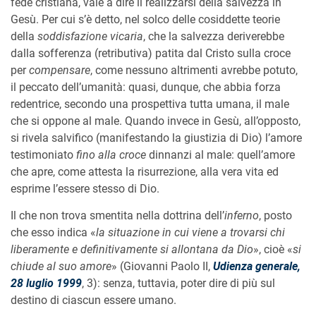
fede cristiana, vale a dire il realizzarsi della salvezza in
Gesù. Per cui s’è detto, nel solco delle cosiddette teorie
della
soddisfazione vicaria
, che la salvezza deriverebbe
dalla sofferenza (retributiva) patita dal Cristo sulla croce
per
compensare
, come nessuno altrimenti avrebbe potuto,
il peccato dell’umanità: quasi, dunque, che abbia forza
redentrice, secondo una prospettiva tutta umana, il male
che si oppone al male. Quando invece in Gesù, all’opposto,
si rivela salvifico (manifestando la giustizia di Dio) l’amore
testimoniato
fino alla croce
dinnanzi al male: quell’amore
che apre, come attesta la risurrezione, alla vera vita ed
esprime l’essere stesso di Dio.
Il che non trova smentita nella dottrina dell’
inferno
, posto
che esso indica «
la situazione in cui viene a trovarsi chi
liberamente e definitivamente si allontana da Dio
», cioè «
si
chiude al suo amore
» (Giovanni Paolo II,
Udienza generale,
28 luglio 1999
, 3): senza, tuttavia, poter dire di più sul
destino di ciascun essere umano.