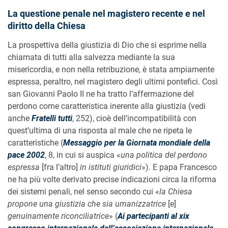
La questione penale nel magistero recente e nel
diritto della Chiesa
La prospettiva della giustizia di Dio che si esprime nella
chiamata di tutti alla salvezza mediante la sua
misericordia, e non nella retribuzione, è stata ampiamente
espressa, peraltro, nel magistero degli ultimi pontefici. Così
san Giovanni Paolo II ne ha tratto l’affermazione del
perdono come caratteristica inerente alla giustizia (vedi
anche
Fratelli tutti
, 252), cioè dell’incompatibilità con
quest’ultima di una risposta al male che ne ripeta le
caratteristiche (
Messaggio per la Giornata mondiale della
pace 2002
, 8, in cui si auspica «
una politica del perdono
espressa
[fra l’altro]
in istituti giuridici
»). E papa Francesco
ne ha più volte derivato precise indicazioni circa la riforma
dei sistemi penali, nel senso secondo cui «
la Chiesa
propone una giustizia che sia umanizzatrice
[e]
genuinamente riconciliatrice
» (
Ai partecipanti al xix