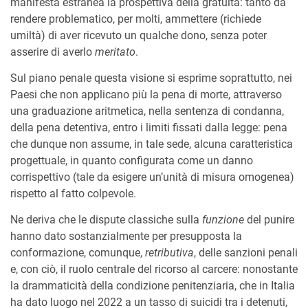
manifesta estranea la prospettiva della gratuità: tanto da
rendere problematico, per molti, ammettere (richiede
umiltà) di aver ricevuto un qualche dono, senza poter
asserire di averlo
meritato
.
Sul piano penale questa visione si esprime soprattutto, nei
Paesi che non applicano più la pena di morte, attraverso
una graduazione aritmetica, nella sentenza di condanna,
della pena detentiva, entro i limiti fissati dalla legge: pena
che dunque non assume, in tale sede, alcuna caratteristica
progettuale, in quanto configurata come un danno
corrispettivo (tale da esigere un’unità di misura omogenea)
rispetto al fatto colpevole.
Ne deriva che le dispute classiche sulla
funzione
del punire
hanno dato sostanzialmente per presupposta la
conformazione, comunque,
retributiva
, delle sanzioni penali
e, con ciò, il ruolo centrale del ricorso al carcere: nonostante
la drammaticità della condizione penitenziaria, che in Italia
ha dato luogo nel 2022 a un tasso di suicidi tra i detenuti,