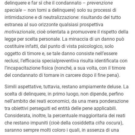
delinquere e far sì che il condannato –
prevenzione
speciale
– non torni a delinquere) solo su processi di
intimidazione e di neutralizzazione: risultando del tutto
estranea al suo orizzonte qualsiasi prospettiva
motivazionale
, cioè orientata a promuovere il rispetto della
legge per scelta personale. La minaccia di un danno può
costituire infatti, dal punto di vista psicologico, solo
oggetto di timore e, se tale danno consiste nell’essere
reclusi, l’efficacia specialpreventiva risulta identificata con
l’incapacitazione fisica (nonché, a sua volta, con il timore
del condannato di tornare in carcere dopo il fine pena).
Simili aspettative, tuttavia, restano ampiamente deluse. La
scelta di delinquere, in primo luogo, non dipende, perfino
nell’ambito dei reati economici, da una mera ponderazione
tra obiettivi perseguiti ed entità delle pene applicabili.
Considerata, inoltre, la percentuale maggioritaria dei reati
che restano impuniti (cioè della cosiddetta
cifra oscura
),
saranno sempre molti coloro i quali, in assenza di una