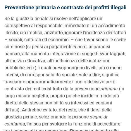
Prevenzione primaria e contrasto dei profitti illegali
Se la giustizia penale si risolve nell’applicare un
corrispettivo al responsabile immediato di un accadimento
illecito, ciò implica, anzitutto, ignorare l’incidenza dei fattori
– sociali, culturali ed economici – che favoriscono le scelte
criminose (si pensi ai pagamenti
in nero
, ai paradisi
bancari, alla mancata integrazione di soggetti svantaggiati,
all’inerzia educativa, all’inefficienza delle istituzioni
pubbliche, ecc.), i quali presuppongono livelli, più o meno
intensi, di corresponsabilità sociale: vale a dire, significa
trascurare programmaticamente il ruolo decisivo per il
contrasto dei reati costituito dalla prevenzione
primaria
(in
larga misura negletta, proprio poiché incide in modo più
diretto della stessa punibilità su interessi ed egoismi
diffusi). Andrebbe evitato, del resto, che il darsi della
giustizia penale, selezionando le persone
degne di
condanna
, finisca per svolgere la funzione di accreditare
tra i consociati una percezione d’innocenza rispetto alle