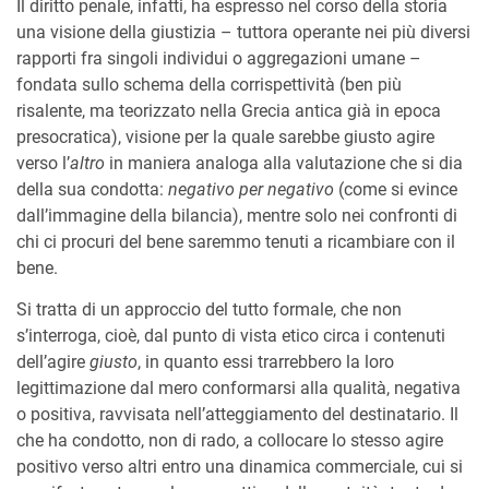
Il diritto penale, infatti, ha espresso nel corso della storia
una visione della giustizia – tuttora operante nei più diversi
rapporti fra singoli individui o aggregazioni umane –
fondata sullo schema della corrispettività (ben più
risalente, ma teorizzato nella Grecia antica già in epoca
presocratica), visione per la quale sarebbe giusto agire
verso l’
altro
in maniera analoga alla valutazione che si dia
della sua condotta:
negativo per negativo
(come si evince
dall’immagine della bilancia), mentre solo nei confronti di
chi ci procuri del bene saremmo tenuti a ricambiare con il
bene.
Si tratta di un approccio del tutto formale, che non
s’interroga, cioè, dal punto di vista etico circa i contenuti
dell’agire
giusto
, in quanto essi trarrebbero la loro
legittimazione dal mero conformarsi alla qualità, negativa
o positiva, ravvisata nell’atteggiamento del destinatario. Il
che ha condotto, non di rado, a collocare lo stesso agire
positivo verso altri entro una dinamica commerciale, cui si