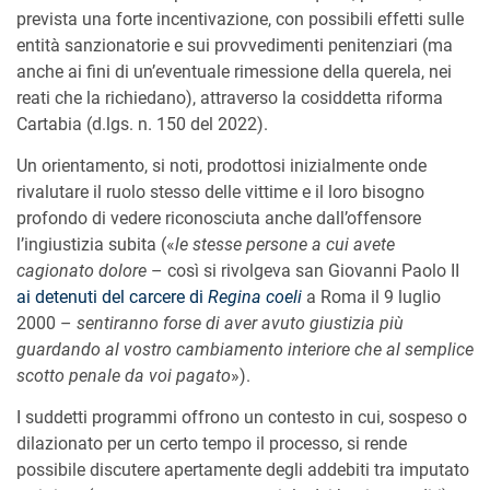
prevista una forte incentivazione, con possibili effetti sulle
entità sanzionatorie e sui provvedimenti penitenziari (ma
anche ai fini di un’eventuale rimessione della querela, nei
reati che la richiedano), attraverso la cosiddetta riforma
Cartabia (d.lgs. n. 150 del 2022).
Un orientamento, si noti, prodottosi inizialmente onde
rivalutare il ruolo stesso delle vittime e il loro bisogno
profondo di vedere riconosciuta anche dall’offensore
l’ingiustizia subita («
le stesse persone a cui avete
cagionato dolore
– così si rivolgeva san Giovanni Paolo II
ai detenuti del carcere di
Regina coeli
a Roma il 9 luglio
2000 –
sentiranno forse di aver avuto giustizia più
guardando al vostro cambiamento interiore che al semplice
scotto penale da voi pagato
»).
I suddetti programmi offrono un contesto in cui, sospeso o
dilazionato per un certo tempo il processo, si rende
possibile discutere apertamente degli addebiti tra imputato