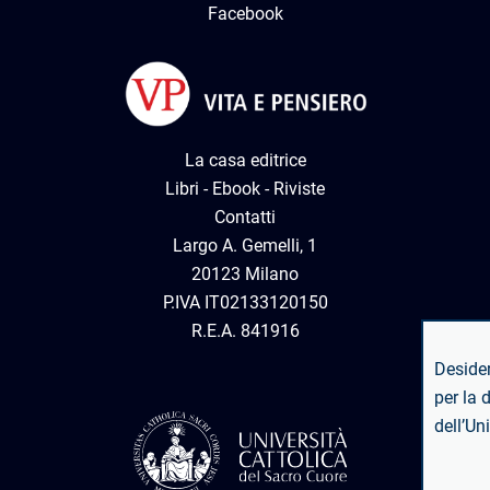
Facebook
La casa editrice
Libri
-
Ebook
-
Riviste
Contatti
Largo A. Gemelli, 1
20123 Milano
P.IVA IT02133120150
R.E.A. 841916
Desideri ricevere notizie dal Centro di At
per la dottrina sociale della Chiesa
dell’Università Cattolica del Sacro Cuore?
Iscriviti alla Newsletter