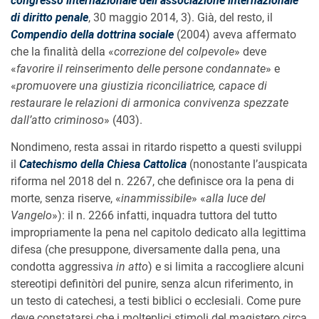
congresso internazionale dell’associazione internazionale
di diritto penale
, 30 maggio 2014, 3). Già, del resto, il
Compendio della dottrina sociale
(2004) aveva affermato
che la finalità della «
correzione del colpevole
» deve
«
favorire il reinserimento delle persone condannate
» e
«
promuovere una giustizia riconciliatrice, capace di
restaurare le relazioni di armonica convivenza spezzate
dall’atto criminoso
» (403).
Nondimeno, resta assai in ritardo rispetto a questi sviluppi
il
Catechismo della Chiesa Cattolica
(nonostante l’auspicata
riforma nel 2018 del n. 2267, che definisce ora la pena di
morte, senza riserve, «
inammissibile
» «
alla luce del
Vangelo
»): il n. 2266 infatti, inquadra tuttora del tutto
impropriamente la pena nel capitolo dedicato alla legittima
difesa (che presuppone, diversamente dalla pena, una
condotta aggressiva
in atto
) e si limita a raccogliere alcuni
stereotipi definitòri del punire, senza alcun riferimento, in
un testo di catechesi, a testi biblici o ecclesiali. Come pure
deve constatarsi che i molteplici stimoli del magistero circa